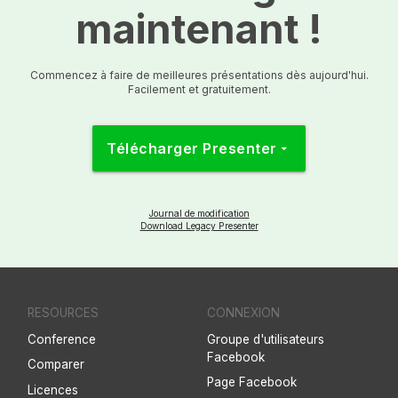
maintenant !
Commencez à faire de meilleures présentations dès aujourd'hui.
Facilement et gratuitement.
Télécharger Presenter
arrow_drop_down
Journal de modification
Download Legacy Presenter
RESOURCES
CONNEXION
Conference
Groupe d'utilisateurs
Facebook
Comparer
Page Facebook
Licences