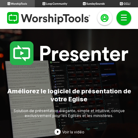
Améliorez le logiciel de présentation de
votre Eglise
Solution de présentation élégante, simple et intuitive, conçue
exclusivement pour les Eglises et les ministères.
play_circle_filled
Voir la vidéo