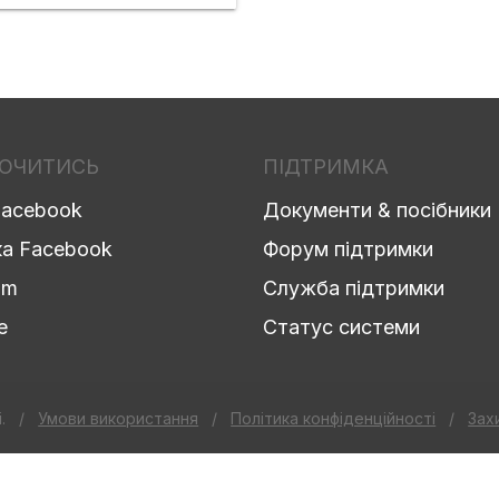
ЮЧИТИСЬ
ПІДТРИМКА
Facebook
Документи & посібники
ка Facebook
Форум підтримки
am
Cлужба підтримки
e
Статус системи
і.
/
Умови використання
/
Політика конфіденційності
/
Зах