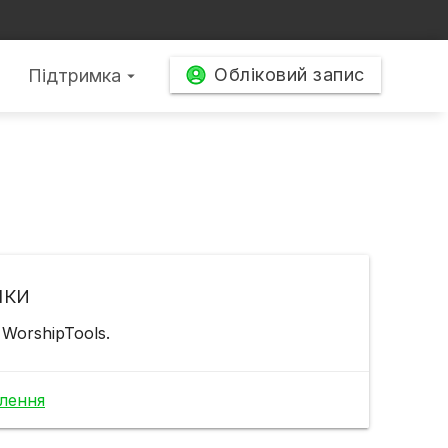
Обліковий запис
Підтримка
arrow_drop_down
мки
WorshipTools.
млення