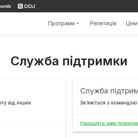
Програми
Репетиція
Ціни
arrow_drop_down
Cлужба підтримки
Cлужба підтри
гу від інших
Зв’яжіться з командою 
Надішліть нам повідо