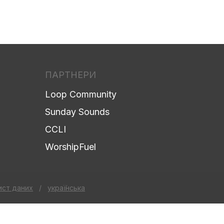
ПАРТНЕРИ
Loop Community
Sunday Sounds
CCLI
WorshipFuel
ист даних
/
украї́нська