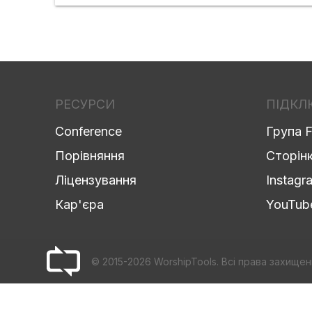
РЕСУРСИ
ПІДКЛ
Conference
Група 
Порівняння
Сторін
Ліцензування
Instagr
Кар'єра
YouTub
© 2015-2026 WorshipTools. Всі права захищен