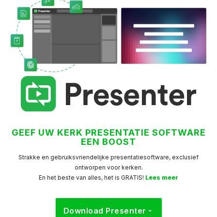
GEEF UW KERK PRESENTATIE SOFTWARE
EEN BOOST
Strakke en gebruiksvriendelijke presentatiesoftware, exclusief
ontworpen voor kerken.
En het beste van alles, het is GRATIS!
Lees meer
Download Presenter
arrow_drop_down