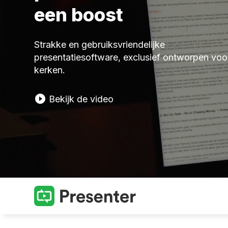
een boost
Strakke en gebruiksvriendelijke
presentatiesoftware, exclusief ontworpen voo
kerken.
play_circle_filled
Bekijk de video