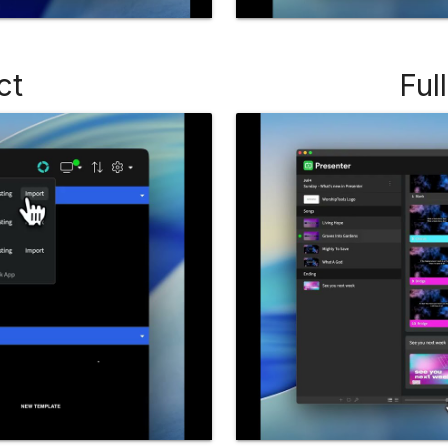
ct
Ful