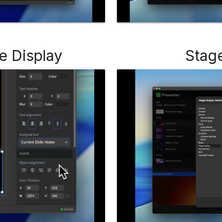
e Display
Stag