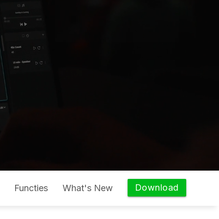
Download
Functies
What's New