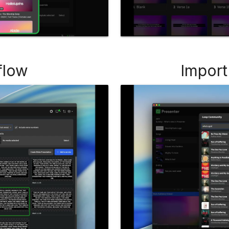
flow
Import