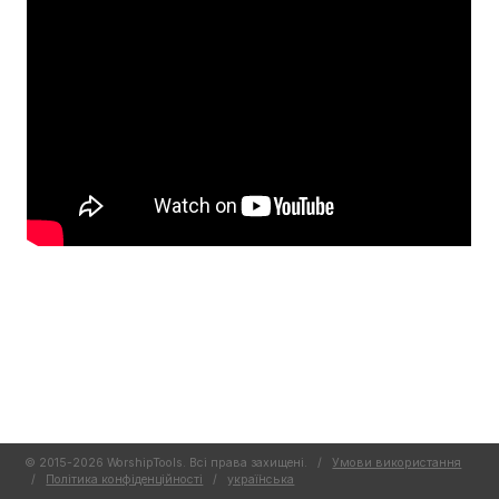
© 2015-2026 WorshipTools. Всі права захищені.
/
Умови використання
/
Політика конфіденційності
/
украї́нська